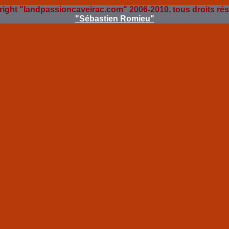
ight "landpassioncaveirac.com" 2006-2010, tous droits ré
"Sébastien Romieu"