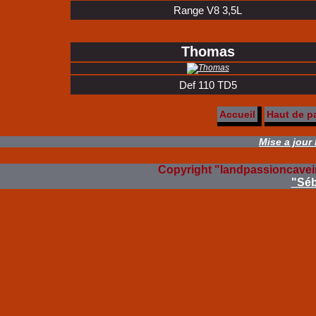
Range V8 3,5L
Thomas
Def 110 TD5
Accueil
Haut de p
Mise a jour
Copyright "landpassioncaveir
"Séb