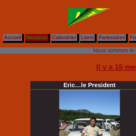
Accueil
Membres
Calendrier
Liens
Partenaires
Fo
Nous sommes le 0
Il y a 15 m
Eric…le President